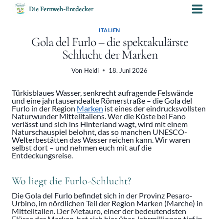
Zum
Die Fernweh-Entdecker
Inhalt
springen
ITALIEN
Gola del Furlo – die spektakulärste
Schlucht der Marken
Von
Heidi
18. Juni 2026
Türkisblaues Wasser, senkrecht aufragende Felswände
und eine jahrtausendealte Römerstraße – die Gola del
Furlo in der Region
Marken
ist eines der eindrucksvollsten
Naturwunder Mittelitaliens. Wer die Küste bei Fano
verlässt und sich ins Hinterland wagt, wird mit einem
Naturschauspiel belohnt, das so manchen UNESCO-
Welterbestätten das Wasser reichen kann. Wir waren
selbst dort – und nehmen euch mit auf die
Entdeckungsreise.
Wo liegt die Furlo-Schlucht?
Die Gola del Furlo befindet sich in der Provinz Pesaro-
Urbino, im nördlichen Teil der Region Marken (Marche) in
Mittelitalien. Der Metauro, einer der bedeutendsten
Flüsse der Marken, hat sich hier über Jahrmillionen tief in