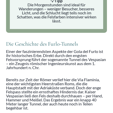
💡
Tipp
Die Morgenstunden sind ideal für
Wanderungen – weniger Besucher, besseres
Licht, und die Schlucht liegt teils noch im
Schatten, was die Felsfarben intensiver wirken
lässt.
Die Geschichte des Furlo-Tunnels
Einer der faszinierendsten Aspekte der Gola del Furlo ist
ihr historisches Erbe. Direkt durch den engsten
Felsvorsprung führt der sogenannte Tunnel des Vespasian
– ein Zeugnis römischer Ingenieurskunst aus dem 1.
Jahrhundert n. Chr.
Bereits zur Zeit der Römer verlief hier die Via Flaminia,
eine der wichtigsten Heerstraßen Roms, die die
Hauptstadt mit der Adriaküste verband. Doch der enge
Felspass stellte ein ernsthaftes Hindernis dar. Kaiser
Vespasian ließ den Fels deshalb durchhauen – per Hand,
Hammer und Meißel. Das Ergebnis war ein knapp 40
Meter langer Tunnel, der auch heute noch in Teilen
begehbar ist.