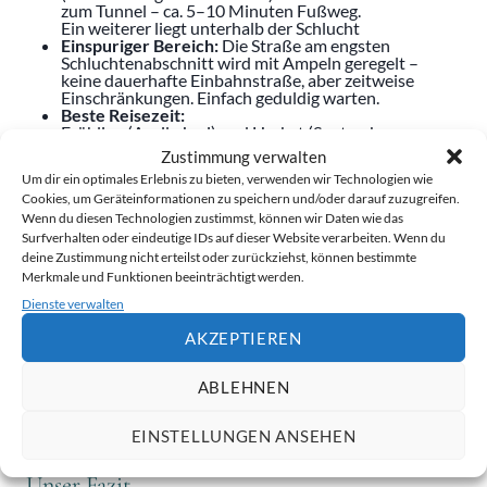
zum Tunnel – ca. 5–10 Minuten Fußweg.
Ein weiterer liegt unterhalb der Schlucht
Einspuriger Bereich:
Die Straße am engsten
Schluchtenabschnitt wird mit Ampeln geregelt –
keine dauerhafte Einbahnstraße, aber zeitweise
Einschränkungen. Einfach geduldig warten.
Beste Reisezeit:
Frühling (April–Juni) und Herbst (September–
Oktober). Im Sommer ist es voll und heiß, im Winter
Zustimmung verwalten
können Nebel die Sicht einschränken.
Um dir ein optimales Erlebnis zu bieten, verwenden wir Technologien wie
Tunnel begehbar:
Cookies, um Geräteinformationen zu speichern und/oder darauf zuzugreifen.
Den alten Römer-Tunnel unbedingt zu Fuß
durchqueren – Taschenlampe bzw. Handylampe
Wenn du diesen Technologien zustimmst, können wir Daten wie das
mitnehmen!
Surfverhalten oder eindeutige IDs auf dieser Website verarbeiten. Wenn du
Verpflegung
:
deine Zustimmung nicht erteilst oder zurückziehst, können bestimmte
In Acqualagna und Fossombrone gibt es gute
Merkmale und Funktionen beeinträchtigt werden.
Restaurants und Bars. Trüffelspezialitäten (die Region
Dienste verwalten
um Acqualagna ist berühmt dafür) unbedingt
probieren.
AKZEPTIEREN
Eintritt:
Die Schlucht ist frei zugänglich.
Kein Eintritt, kein Ticket. Parkgebühren können je
nach Saison und Parkplatz anfallen.
ABLEHNEN
Handy-Empfang
:
Im Tal teils eingeschränkt. Offline-Karte (z. B.
maps.me oder Google Offline) vorab herunterladen.
EINSTELLUNGEN ANSEHEN
Unser Fazit