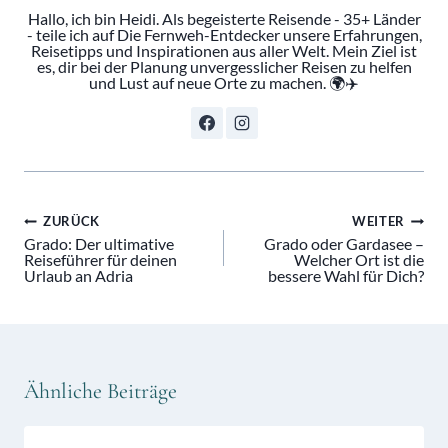
Hallo, ich bin Heidi. Als begeisterte Reisende - 35+ Länder
- teile ich auf Die Fernweh-Entdecker unsere Erfahrungen,
Reisetipps und Inspirationen aus aller Welt. Mein Ziel ist
es, dir bei der Planung unvergesslicher Reisen zu helfen
und Lust auf neue Orte zu machen. 🌍✈️
Beitragsnavigation
ZURÜCK
WEITER
Grado: Der ultimative
Grado oder Gardasee –
Reiseführer für deinen
Welcher Ort ist die
Urlaub an Adria
bessere Wahl für Dich?
Ähnliche Beiträge