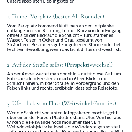
unsere absoluten Lieblingsstellen:
1. Tunnel-Vorplatz (bester All-Rounder)
Vom Parkplatz kommend läuft man an der Leitplanke
entlang zurück in Richtung Tunnel. Kurz vor dem Eingang
öffnet sich der Blick auf die Schlucht – türkisfarbenes
Wasser, Felsen in Ocker und Grau, gesäumt von
Sträuchern. Besonders gut zur goldenen Stunde oder bei
leichtem Bewölkung, wenn das Licht diffus und weich ist.
2. Auf der Straße selbst (Perspektivwechsel)
An der Ampel wartet man ohnehin – nutzt diese Zeit, um
Fotos aus dem Fenster zu machen! Der Blick in die
Schlucht hinein, mit der Straße im Vordergrund und den
Felsen links und rechts, ergibt ein klassisches Reisefoto.
3. Uferblick vom Fluss (Weitwinkel-Paradies)
Wer die Schlucht von unten fotografieren möchte, geht
über einen der kurzen Pfade direkt ans Ufer. Von hier aus
wirken die Felswände noch monumentaler. Ein
Weitwinkelobjektiv ist ideal – die Wände steigen so steil
auf, dass man mit normaler Brennweite kaum alles ins Bild