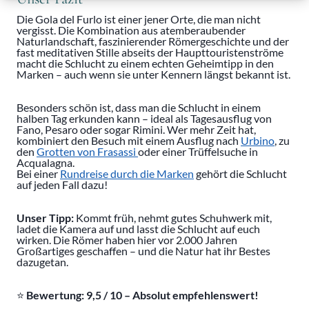
Die Gola del Furlo ist einer jener Orte, die man nicht
vergisst. Die Kombination aus atemberaubender
Naturlandschaft, faszinierender Römergeschichte und der
fast meditativen Stille abseits der Haupttouristenströme
macht die Schlucht zu einem echten Geheimtipp in den
Marken – auch wenn sie unter Kennern längst bekannt ist.
Besonders schön ist, dass man die Schlucht in einem
halben Tag erkunden kann – ideal als Tagesausflug von
Fano, Pesaro oder sogar Rimini. Wer mehr Zeit hat,
kombiniert den Besuch mit einem Ausflug nach
Urbino
, zu
den
Grotten von Frasassi
oder einer Trüffelsuche in
Acqualagna.
Bei einer
Rundreise durch die Marken
gehört die Schlucht
auf jeden Fall dazu!
Unser Tipp:
Kommt früh, nehmt gutes Schuhwerk mit,
ladet die Kamera auf und lasst die Schlucht auf euch
wirken. Die Römer haben hier vor 2.000 Jahren
Großartiges geschaffen – und die Natur hat ihr Bestes
dazugetan.
⭐
Bewertung: 9,5 / 10 – Absolut empfehlenswert!